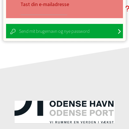
Tast din e-mailadresse
Send mit brugernavn og nye password