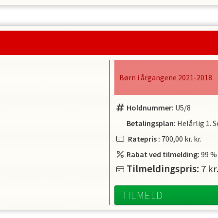
Børn i årgangene 2021-2018
Holdnummer:
U5/8
Betalingsplan:
Helårlig
1. 
Ratepris
:
700,00 kr.
kr.
Rabat ved tilmelding:
99
%
Tilmeldingspris:
7
kr
TILMELD