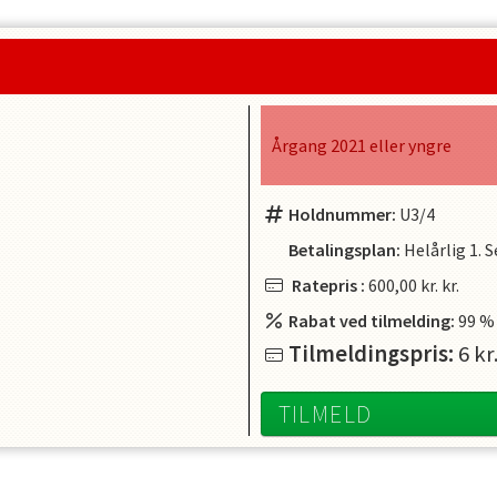
Årgang 2021 eller yngre
Holdnummer:
U3/4
Betalingsplan:
Helårlig
1. 
Ratepris
:
600,00 kr.
kr.
Rabat ved tilmelding:
99
%
Tilmeldingspris:
6
kr
TILMELD