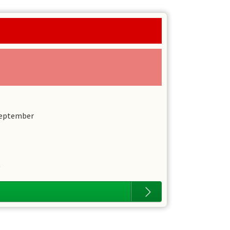
September
.