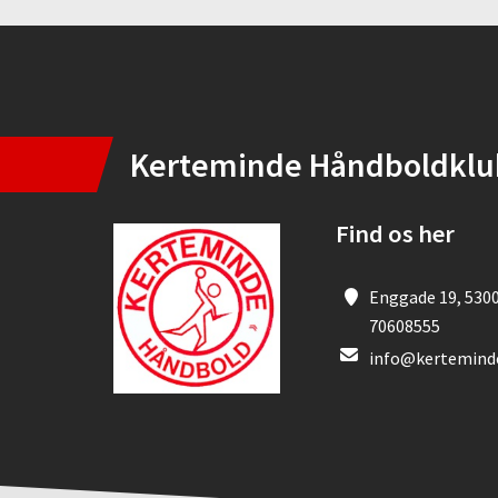
Instagram
Kerteminde Håndboldklu
Find os her
Enggade 19, 530
70608555
info@kertemind