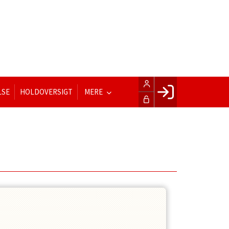
LSE
HOLDOVERSIGT
MERE
Facebook login
Husk mig
Glemt password
Opret profil
LOG IND