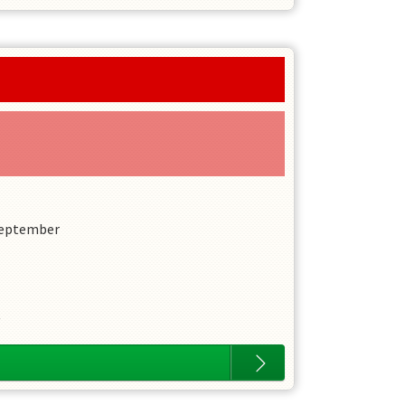
September
.